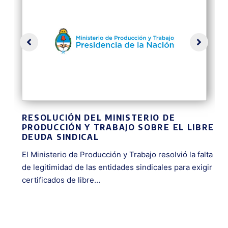
LUCIÓN DEL MINISTERIO DE
ENCUEST
UCCIÓN Y TRABAJO SOBRE EL LIBRE
DEL TRA
A SINDICAL
Convenio en
sterio de Producción y Trabajo resolvió la falta
Riesgos del
itimidad de las entidades sindicales para exigir
firmado entr
icados de libre…